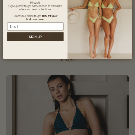
Hi dushi,
Sign up now to get early access to exclusive
offers and new collections.
Enter your email to get
10% off your
first purchase!
Email
SIGN UP
THE AZULA WAVES REGULAR BOTTOM – PETROL –
MACRAMÉ STIJL
€
39,95