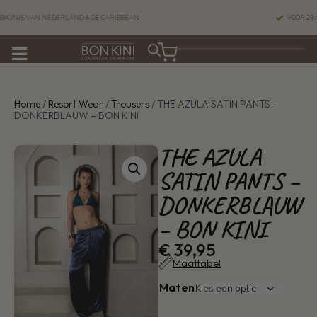
NEDERLAND & DE CARIBBEAN
VOOR 23:45 BESTELD, 
Home
/
Resort Wear
/
Trousers
/ THE AZULA SATIN PANTS –
DONKERBLAUW – BON KINI
THE AZULA
SATIN PANTS –
DONKERBLAUW
– BON KINI
€
39,95
Maattabel
Maten