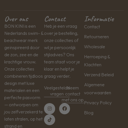
Over ons
Contact
Informatie
BON KINI is een
Heb je een vraag
Contact
Nederlands swim- &
over je bestelling,
Retourneren
beachwear merk
onze collecties of
Wholesale
geïnspireerd door
wil je persoonlijk
de zon, zee en de
stijladvies? Ons
Herroeping &
krachtige vrouw.
team staat voor je
Klachten
Onze collecties
klaar en helpt je
Verzend Beleid
combineren tijdloos
graag verder.
design met luxe
Algemene
Veelgestelde
Neem
materialen en een
voorwaarden
vragen
contact
perfecte pasvorm
met ons op
Privacy Policy
— ontworpen om
jou zelfverzekerd te
Blog
laten stralen, op het
strand en