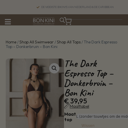
DE MOOISTE BIKINI'S VAN NEDERLAND & DE CARIBBEAN
Home
/
Shop All Swimwear
/
Shop All Tops
/ The Dark Espresso
Top – Donkerbruin – Bon Kini
The Dark
Espresso Top –
Donkerbruin –
Bon Kini
€
39,95
Maattabel
Maat
top
Wissen