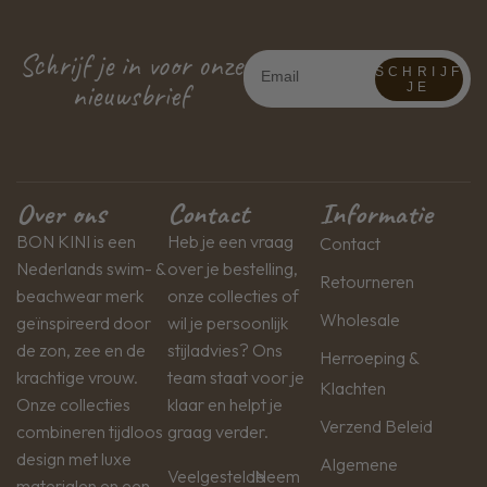
Schrijf je in voor onze
SCHRIJF
nieuwsbrief
JE
Over ons
Contact
Informatie
BON KINI is een
Heb je een vraag
Contact
Nederlands swim- &
over je bestelling,
Retourneren
beachwear merk
onze collecties of
Wholesale
geïnspireerd door
wil je persoonlijk
de zon, zee en de
stijladvies? Ons
Herroeping &
krachtige vrouw.
team staat voor je
Klachten
Onze collecties
klaar en helpt je
Verzend Beleid
combineren tijdloos
graag verder.
design met luxe
Algemene
Veelgestelde
Neem
materialen en een