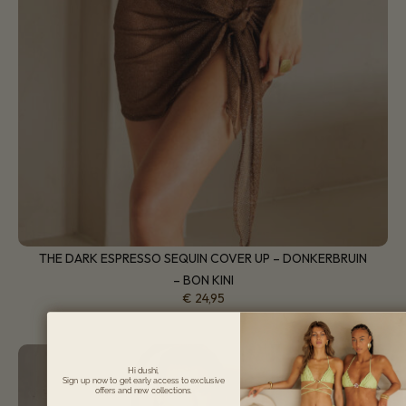
THE DARK ESPRESSO SEQUIN COVER UP – DONKERBRUIN
– BON KINI
€
24,95
Hi dushi,
Sign up now to get early access to exclusive
offers and new collections.