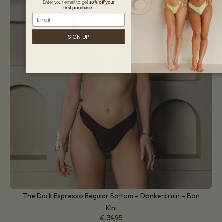
Enter your email to get
10% off your
first purchase!
Email
SIGN UP
The Dark Espresso Regular Bottom – Donkerbruin – Bon
Kini
€
34,95