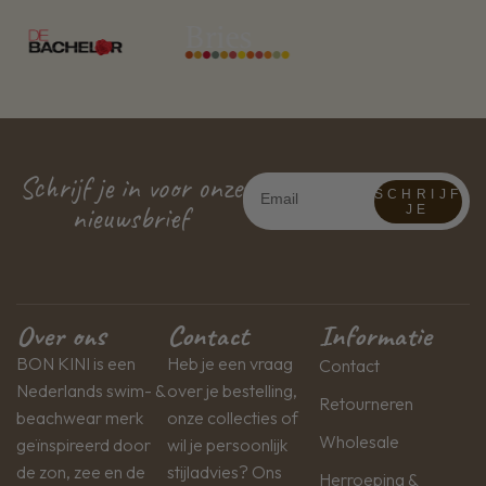
Schrijf je in voor onze
SCHRIJF
nieuwsbrief
JE
Over ons
Contact
Informatie
BON KINI is een
Heb je een vraag
Contact
Nederlands swim- &
over je bestelling,
Retourneren
beachwear merk
onze collecties of
Wholesale
geïnspireerd door
wil je persoonlijk
de zon, zee en de
stijladvies? Ons
Herroeping &