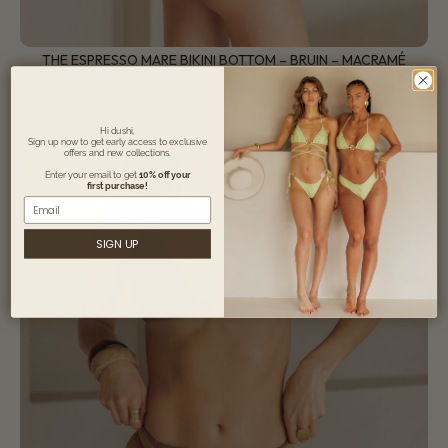
THE ESPRESSO MARE BIKINI BOTTOM – BRUIN – MACRAMÉ
– BON KINI
€
34,95
Hi dushi,
Sign up now to get early access to exclusive
offers and new collections.
Enter your email to get
10% off your
first purchase!
Email
SIGN UP