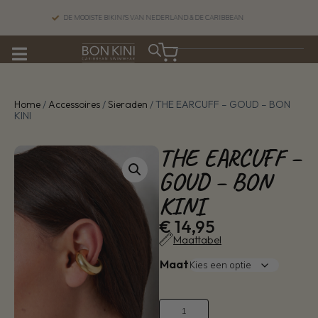
DE MOOISTE BIKINI'S VAN NEDERLAND & DE CARIBBEAN
Home
/
Accessoires
/
Sieraden
/ THE EARCUFF – GOUD – BON
KINI
THE EARCUFF –
GOUD – BON
KINI
€
14,95
Maattabel
Maat