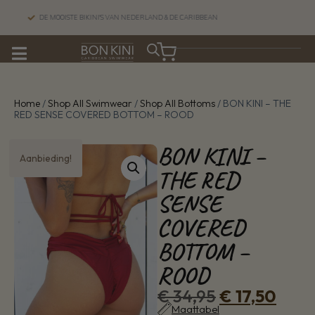
DE MOOISTE BIKINI'S VAN NEDERLAND & DE CARIBBEAN
Home
/
Shop All Swimwear
/
Shop All Bottoms
/ BON KINI – THE
RED SENSE COVERED BOTTOM – ROOD
BON KINI –
Aanbieding!
THE RED
SENSE
COVERED
BOTTOM –
ROOD
€
34,95
€
17,50
Maattabel