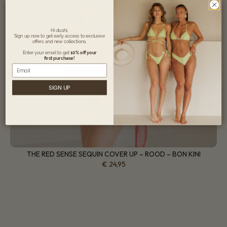
Hi dushi,
Sign up now to get early access to exclusive
offers and new collections.
Enter your email to get
10% off your
first purchase!
Email
SIGN UP
THE RED SENSE SEQUIN COVER UP – ROOD – BON KINI
€
24,95