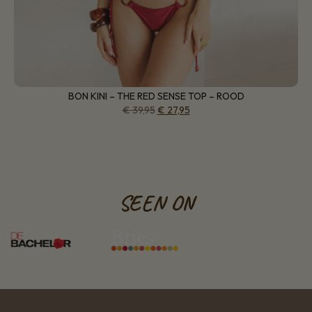
BON KINI – THE RED SENSE TOP – ROOD
€
39,95
€
27,95
SEEN ON