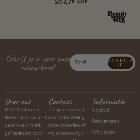
SEEN ON
Schrijf je in voor onze
SCHRIJF
nieuwsbrief
JE
Over ons
Contact
Informatie
BON KINI is een
Heb je een vraag
Contact
Nederlands swim- &
over je bestelling,
Retourneren
beachwear merk
onze collecties of
Wholesale
geïnspireerd door
wil je persoonlijk