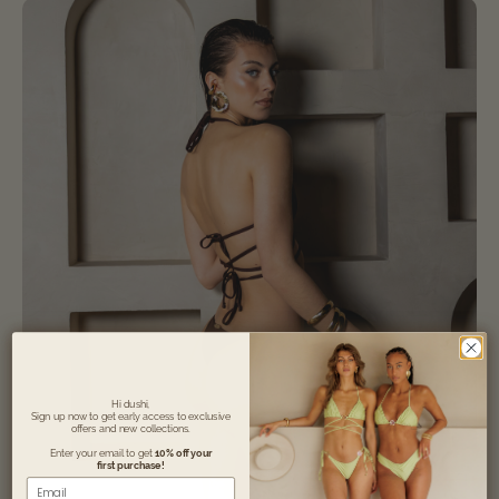
Hi dushi,
Sign up now to get early access to exclusive
offers and new collections.
Enter your email to get
10% off your
first purchase!
Email