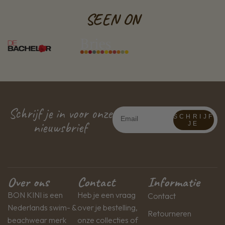
SEEN ON
Schrijf je in voor onze
SCHRIJF
nieuwsbrief
JE
Over ons
Contact
Informatie
BON KINI is een
Heb je een vraag
Contact
Nederlands swim- &
over je bestelling,
Retourneren
beachwear merk
onze collecties of