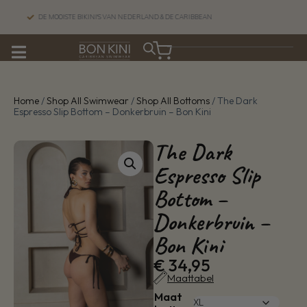
 MOOISTE BIKINI'S VAN NEDERLAND & DE CARIBBEAN
Home
/
Shop All Swimwear
/
Shop All Bottoms
/ The Dark
Espresso Slip Bottom – Donkerbruin – Bon Kini
The Dark
Espresso Slip
Bottom –
Donkerbruin –
Bon Kini
€
34,95
Maattabel
Maat